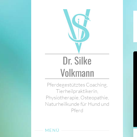
Zum
Inhalt
springen
Dr. Silke
Volkmann
Pferdegestütztes Coaching,
Tierheilpraktikerin,
Physiotherapie, Osteopathie,
Naturheilkunde für Hund und
Pferd
MENÜ