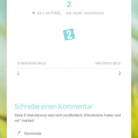
2
VOLLE
PIXEL
38 × 38
DR. SILKE VOLKMANN
GRÖSSE
VORHERIGES BILD
NÄCHSTES BILD
1
3
Schreibe einen Kommentar
Deine E-Mail-Adresse wird nicht veröffentlicht.
Erforderliche Felder sind
mit
*
markiert