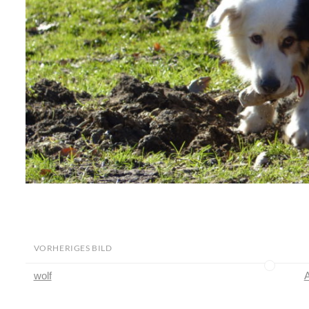
VORHERIGES BILD
wolf
A