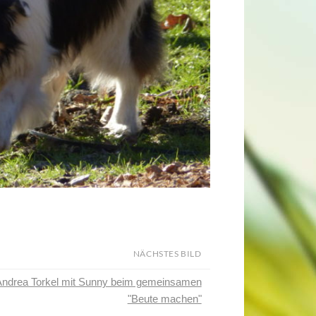
NÄCHSTES BILD
ndrea Torkel mit Sunny beim gemeinsamen
"Beute machen"