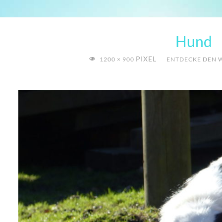
Hund
VOLLE
PIXEL
1200 × 900
ENTDECKE DEN 
GRÖSSE