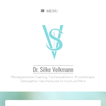
Zum
Inhalt
springen
Dr. Silke Volkmann
Pferdegestütztes Coaching, Tierheilpraktikerin, Physiotherapie,
Osteopathie, Naturheilkunde für Hund und Pferd