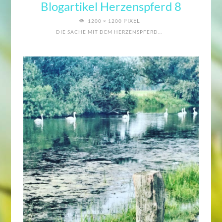
Blogartikel Herzenspferd 8
VOLLE
PIXEL
1200 × 1200
GRÖSSE
DIE SACHE MIT DEM HERZENSPFERD…